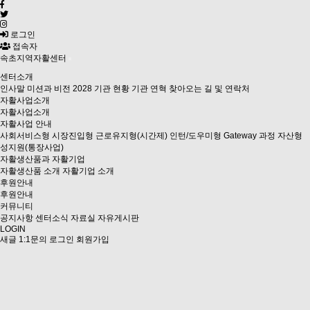
로그인
접속자
속초지역자활센터
센터소개
인사말
미션과 비전 2028
기관 현황
기관 연혁
찾아오는 길 및 연락처
자활사업소개
자활사업소개
자활사업 안내
사회서비스형
시장진입형
근로유지형(시간제)
인턴/도우미형
Gateway 과정
자산형
성지원(통장사업)
자활생산품과 자활기업
자활생산품 소개
자활기업 소개
후원안내
후원안내
커뮤니티
공지사항
센터소식
자료실
자유게시판
LOGIN
새글
1:1문의
로그인
회원가입