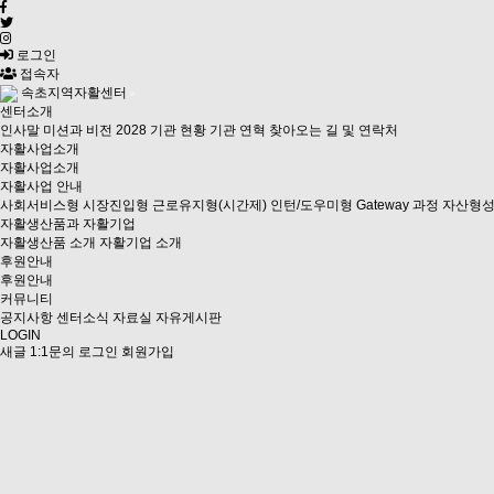
로그인
접속자
속초지역자활센터
센터소개
인사말
미션과 비전 2028
기관 현황
기관 연혁
찾아오는 길 및 연락처
자활사업소개
자활사업소개
자활사업 안내
사회서비스형
시장진입형
근로유지형(시간제)
인턴/도우미형
Gateway 과정
자산형성
자활생산품과 자활기업
자활생산품 소개
자활기업 소개
후원안내
후원안내
커뮤니티
공지사항
센터소식
자료실
자유게시판
LOGIN
새글
1:1문의
로그인
회원가입